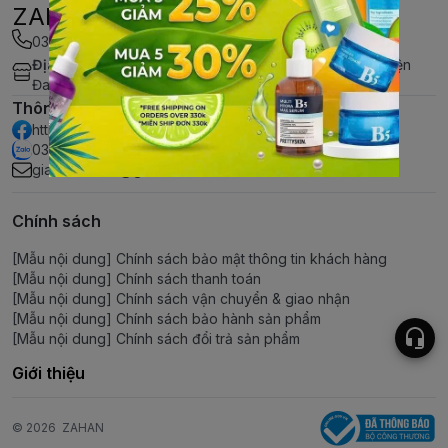
ZAHAN MỸ PHẨM
032 969 9142
Địa chỉ
:
144 phố Tây Sơn, Thị trấn Phùng, Hà Nội - Huyện
Đan Phượng
Thông tin liên hệ
https://www.facebook.com/ZAHAN-109259060434745/
032 969 9142
giahan.shoes@gmail.com
Chính sách
[Mẫu nội dung] Chính sách bảo mật thông tin khách hàng
[Mẫu nội dung] Chính sách thanh toán
[Mẫu nội dung] Chính sách vận chuyển & giao nhận
[Mẫu nội dung] Chính sách bảo hành sản phẩm
[Mẫu nội dung] Chính sách đổi trả sản phẩm
Giới thiệu
© 2026
ZAHAN